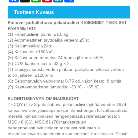
Tuotteen Kuvaus
Pullover puhallettava pelastusliivi KESKEISET TEKNISET
PARAMETRIT:
(1) Pelastusliivin paino: ≤1,5 ​​kg;
(2) Automaattinen täyttöaika veteen: ≤5 s;
(3) Kellumisaika: ≥24h;
(4) Kelluvuus: ≥150N×2;
(5) Kelluvuuden menetys 24 tunnin jälkeen: ≤5 %;
(6) CO2-kaasun paino: 33 g × 2;
(7) Etäisyys suusta veden pintaan paikallaan ollessa veteen
tulon jälkeen: ≥120mm;
(8) Seisontavalon valovoima: 0,75 cd, valon kesto: 8 tuntia;
(9) Käyttöympäristön lämpötila: -30 ℃～+65 ℃.
SUORITUSKYVYN OMINAISUUDET:
ZHCQY (T) ZS puhallettava pelastusliivi täyttää vuoden 1974
kansainvälisen yleissopimuksen ihmishengen turvallisuudesta
merellä, kansainvälisen hengenpelastusvälinesäännöstön
MSC.48 (66), MSC.81 (70) tarkistettujen
hengenpelastusvälineiden testaussuositusten ja
asiaankuuluvien vaatimusten vaatimukset. tarkistuksia. Tässä