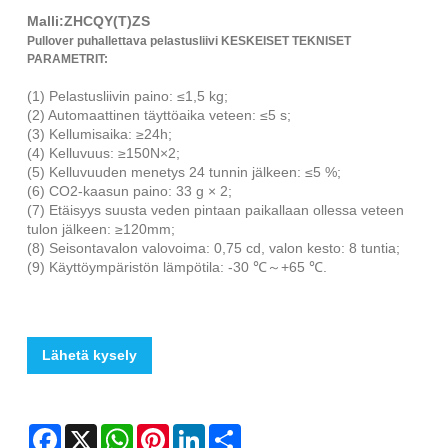
Malli:ZHCQY(T)ZS
Pullover puhallettava pelastusliivi KESKEISET TEKNISET
PARAMETRIT:
(1) Pelastusliivin paino: ≤1,5 ​​kg;
(2) Automaattinen täyttöaika veteen: ≤5 s;
(3) Kellumisaika: ≥24h;
(4) Kelluvuus: ≥150N×2;
(5) Kelluvuuden menetys 24 tunnin jälkeen: ≤5 %;
(6) CO2-kaasun paino: 33 g × 2;
(7) Etäisyys suusta veden pintaan paikallaan ollessa veteen
tulon jälkeen: ≥120mm;
(8) Seisontavalon valovoima: 0,75 cd, valon kesto: 8 tuntia;
(9) Käyttöympäristön lämpötila: -30 ℃～+65 ℃.
Lähetä kysely
Facebook
X
WhatsApp
Pinterest
LinkedIn
Share