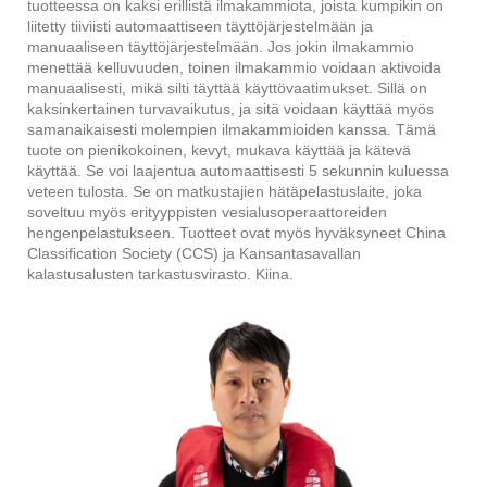
tuotteessa on kaksi erillistä ilmakammiota, joista kumpikin on
liitetty tiiviisti automaattiseen täyttöjärjestelmään ja
manuaaliseen täyttöjärjestelmään. Jos jokin ilmakammio
menettää kelluvuuden, toinen ilmakammio voidaan aktivoida
manuaalisesti, mikä silti täyttää käyttövaatimukset. Sillä on
kaksinkertainen turvavaikutus, ja sitä voidaan käyttää myös
samanaikaisesti molempien ilmakammioiden kanssa. Tämä
tuote on pienikokoinen, kevyt, mukava käyttää ja kätevä
käyttää. Se voi laajentua automaattisesti 5 sekunnin kuluessa
veteen tulosta. Se on matkustajien hätäpelastuslaite, joka
soveltuu myös erityyppisten vesialusoperaattoreiden
hengenpelastukseen. Tuotteet ovat myös hyväksyneet China
Classification Society (CCS) ja Kansantasavallan
kalastusalusten tarkastusvirasto. Kiina.