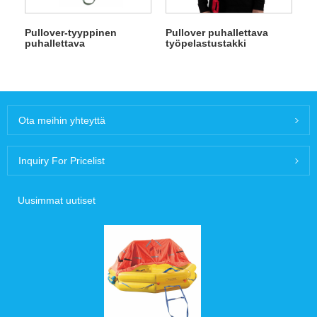
Pullover-tyyppinen
Pullover puhallettava
puhallettava
työpelastustakki
työpelastustakki
Ota meihin yhteyttä
Inquiry For Pricelist
Uusimmat uutiset