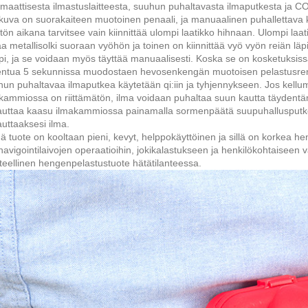
maattisesta ilmastuslaitteesta, suuhun puhaltavasta ilmaputkesta ja C
kuva on suorakaiteen muotoinen penaali, ja manuaalinen puhallettava kir
tön aikana tarvitsee vain kiinnittää ulompi laatikko hihnaan. Ulompi laat
taa metallisolki suoraan vyöhön ja toinen on kiinnittää vyö vyön reiän l
pi, ja se voidaan myös täyttää manuaalisesti. Koska se on kosketuksissa
entua 5 sekunnissa muodostaen hevosenkengän muotoisen pelastusrenk
un puhaltavaa ilmaputkea käytetään qi:iin ja tyhjennykseen. Jos kellum
kammiossa on riittämätön, ilma voidaan puhaltaa suun kautta täydentä
uttaa kaasu ilmakammiossa painamalla sormenpäätä suupuhallusputken t
uttaaksesi ilma.
 tuote on kooltaan pieni, kevyt, helppokäyttöinen ja sillä on korkea he
navigointilaivojen operaatioihin, jokikalastukseen ja henkilökohtaiseen 
teellinen hengenpelastustuote hätätilanteessa.