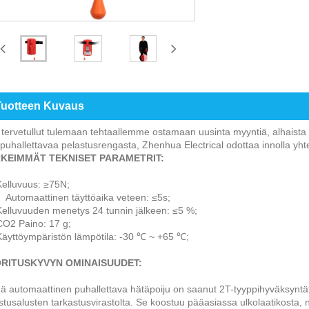
Tuotteen Kuvaus
 tervetullut tulemaan tehtaallemme ostamaan uusinta myyntiä, alhaista 
puhallettavaa pelastusrengasta, Zhenhua Electrical odottaa innolla yhte
KEIMMÄT TEKNISET PARAMETRIT:
Kelluvuus: ≥75N;
utomaattinen täyttöaika veteen: ≤5s;
Kelluvuuden menetys 24 tunnin jälkeen: ≤5 %;
CO2 Paino: 17 g;
Käyttöympäristön lämpötila: -30 ℃ ~ +65 ℃;
RITUSKYVYN OMINAISUUDET:
 automaattinen puhallettava hätäpoiju on saanut 2T-tyyppihyväksyntä
stusalusten tarkastusvirastolta. Se koostuu pääasiassa ulkolaatikosta