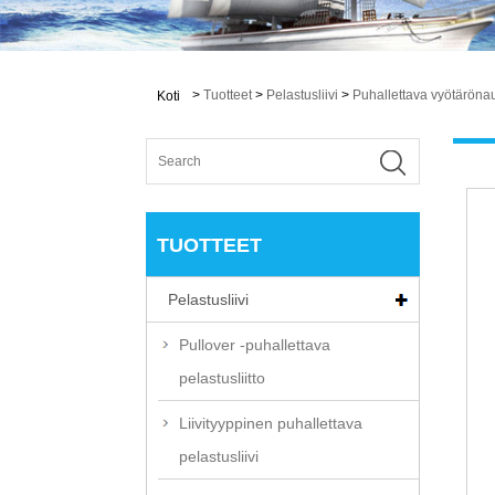
>
Tuotteet
>
Pelastusliivi
>
Puhallettava vyötäröna
Koti
TUOTTEET
Pelastusliivi
Pullover -puhallettava
pelastusliitto
Liivityyppinen puhallettava
pelastusliivi