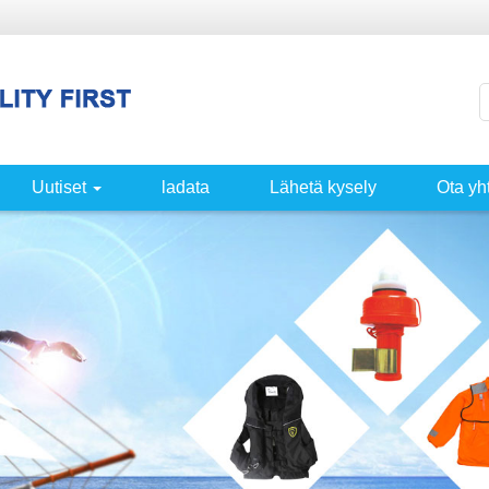
Uutiset
ladata
Lähetä kysely
Ota yh