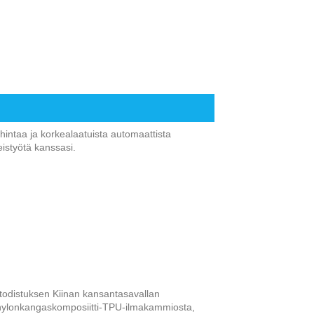
hintaa ja korkealaatuista automaattista
istyötä kanssasi.
todistuksen Kiinan kansantasavallan
, nylonkangaskomposiitti-TPU-ilmakammiosta,