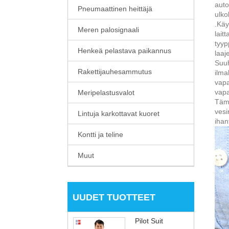
auto
Pneumaattinen heittäjä
ulko
.Käy
Meren palosignaali
lait
tyyp
Henkeä pelastava paikannus
laaj
Suuh
Rakettijauhesammutus
ilma
vapa
vapa
Meripelastusvalot
Tämä
vesi
Lintuja karkottavat kuoret
ihan
Kontti ja teline
Muut
UUDET TUOTTEET
Pilot Suit