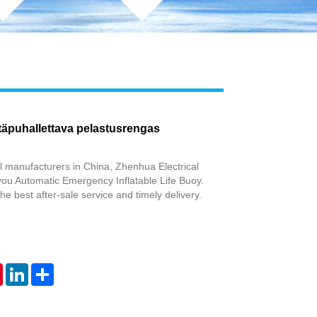
äpuhallettava pelastusrengas
l manufacturers in China, Zhenhua Electrical
 you Automatic Emergency Inflatable Life Buoy.
the best after-sale service and timely delivery.
tsApp
Pinterest
LinkedIn
Share