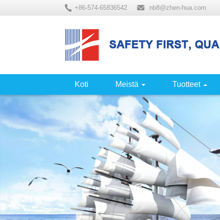
+86-574-65836542
nb8@zhen-hua.com
Koti
Meistä
Tuotteet