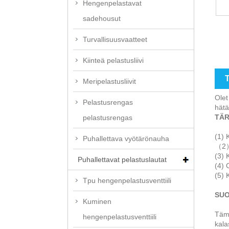
Hengenpelastavat
sadehousut
Turvallisuusvaatteet
Kiinteä pelastusliivi
Meripelastusliivit
Olet
Pelastusrengas
hätä
TÄR
pelastusrengas
(1) 
Puhallettava vyötärönauha
（2）A
(3) 
Puhallettavat pelastuslautat
(4) 
(5) 
Tpu hengenpelastusventtiili
SUO
Kuminen
Tämä
hengenpelastusventtiili
kala