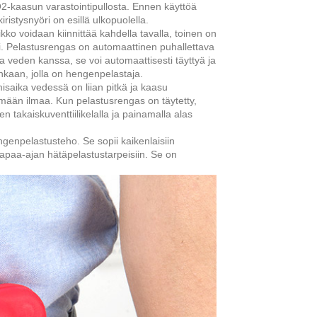
O2-kaasun varastointipullosta. Ennen käyttöä
istysnyöri on esillä ulkopuolella.
ikko voidaan kiinnittää kahdella tavalla, toinen on
äpi. Pelastusrengas on automaattinen puhallettava
 veden kanssa, se voi automaattisesti täyttyä ja
aan, jolla on hengenpelastaja.
isaika vedessä on liian pitkä ja kaasu
mään ilmaa. Kun pelastusrengas on täytetty,
akaiskuventtiilikelalla ja painamalla alas
ngenpelastusteho. Se sopii kaikenlaisiin
vapaa-ajan hätäpelastustarpeisiin. Se on