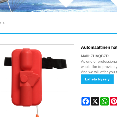
uha
Automaattinen hät
Malli:ZHAQBZD
As one of professiona
would like to provide
And we will offer you 
Lähetä kysely
Facebook
X
Wha