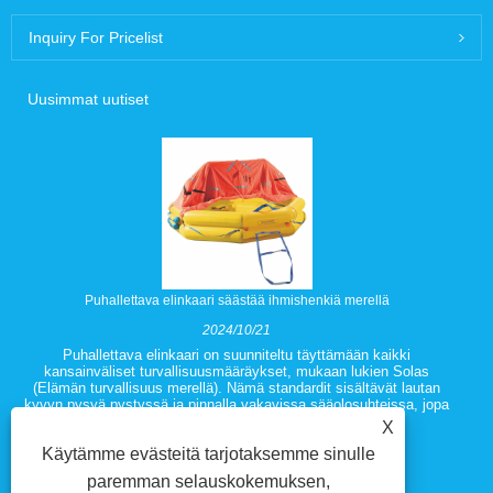
Inquiry For Pricelist
Uusimmat uutiset
Puhallettava elinkaari säästää ihmishenkiä merellä
2024/10/21
Puhallettava elinkaari on suunniteltu täyttämään kaikki
kansainväliset turvallisuusmääräykset, mukaan lukien Solas
(Elämän turvallisuus merellä). Nämä standardit sisältävät lautan
kyvyn pysyä pystyssä ja pinnalla vakavissa sääolosuhteissa, jopa
silloin, kun ne on täynnä matkustajia ja laitteita.
X
Käytämme evästeitä tarjotaksemme sinulle
paremman selauskokemuksen,