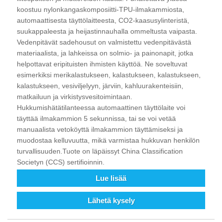
koostuu nylonkangaskomposiitti-TPU-ilmakammiosta,
automaattisesta täyttölaitteesta, CO2-kaasusylinteristä,
suukappaleesta ja heijastinnauhalla ommeltusta vaipasta.
Vedenpitävät sadehousut on valmistettu vedenpitävästä
materiaalista, ja lahkeissa on solmio- ja painonapit, jotka
helpottavat eripituisten ihmisten käyttöä. Ne soveltuvat
esimerkiksi merikalastukseen, kalastukseen, kalastukseen,
kalastukseen, vesiviljelyyn, järviin, kahluurakenteisiin,
matkailuun ja virkistysvesitoimintaan.
Hukkumishätätilanteessa automaattinen täyttölaite voi
täyttää ilmakammion 5 sekunnissa, tai se voi vetää
manuaalista vetoköyttä ilmakammion täyttämiseksi ja
muodostaa kelluvuutta, mikä varmistaa hukkuvan henkilön
turvallisuuden.Tuote on läpäissyt China Classification
Societyn (CCS) sertifioinnin.
Lue lisää
Lähetä kysely