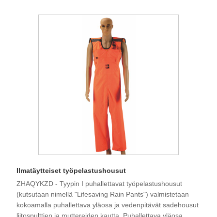
Ilmatäytteiset työpelastushousut
ZHAQYKZD - Tyypin I puhallettavat työpelastushousut
(kutsutaan nimellä "Lifesaving Rain Pants") valmistetaan
kokoamalla puhallettava yläosa ja vedenpitävät sadehousut
liitospulttien ja muttereiden kautta. Puhallettava yläosa