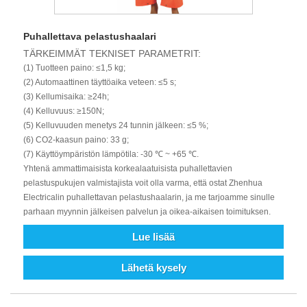
Puhallettava pelastushaalari
TÄRKEIMMÄT TEKNISET PARAMETRIT:
(1) Tuotteen paino: ≤1,5 ​​kg;
(2) Automaattinen täyttöaika veteen: ≤5 s;
(3) Kellumisaika: ≥24h;
(4) Kelluvuus: ≥150N;
(5) Kelluvuuden menetys 24 tunnin jälkeen: ≤5 %;
(6) CO2-kaasun paino: 33 g;
(7) Käyttöympäristön lämpötila: -30 ℃ ~ +65 ℃.
Yhtenä ammattimaisista korkealaatuisista puhallettavien
pelastuspukujen valmistajista voit olla varma, että ostat Zhenhua
Electricalin puhallettavan pelastushaalarin, ja me tarjoamme sinulle
parhaan myynnin jälkeisen palvelun ja oikea-aikaisen toimituksen.
Lue lisää
Lähetä kysely