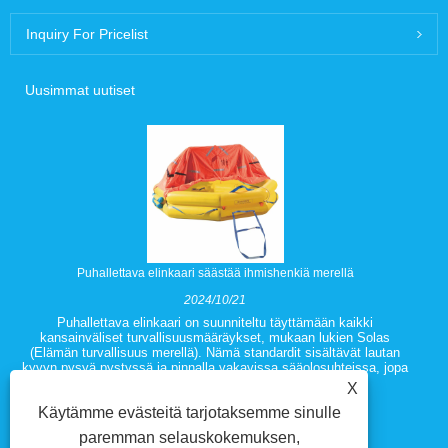
Inquiry For Pricelist
Uusimmat uutiset
Puhallettava elinkaari säästää ihmishenkiä merellä
2024/10/21
Puhallettava elinkaari on suunniteltu täyttämään kaikki
kansainväliset turvallisuusmääräykset, mukaan lukien Solas
(Elämän turvallisuus merellä). Nämä standardit sisältävät lautan
kyvyn pysyä pystyssä ja pinnalla vakavissa sääolosuhteissa, jopa
silloin, kun ne on täynnä matkustajia ja laitteita.
X
Käytämme evästeitä tarjotaksemme sinulle
paremman selauskokemuksen,