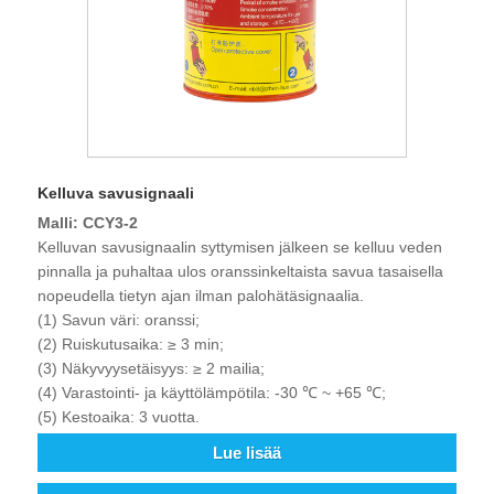
Kelluva savusignaali
Malli: CCY3-2
Kelluvan savusignaalin syttymisen jälkeen se kelluu veden
pinnalla ja puhaltaa ulos oranssinkeltaista savua tasaisella
nopeudella tietyn ajan ilman palohätäsignaalia.
(1) Savun väri: oranssi;
(2) Ruiskutusaika: ≥ 3 min;
(3) Näkyvyysetäisyys: ≥ 2 mailia;
(4) Varastointi- ja käyttölämpötila: -30 ℃ ~ +65 ℃;
(5) Kestoaika: 3 vuotta.
Lue lisää