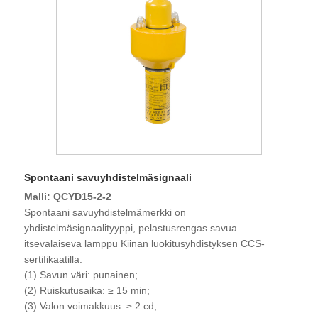
Spontaani savuyhdistelmäsignaali
Malli: QCYD15-2-2
Spontaani savuyhdistelmämerkki on
yhdistelmäsignaalityyppi, pelastusrengas savua
itsevalaiseva lamppu Kiinan luokitusyhdistyksen CCS-
sertifikaatilla.
(1) Savun väri: punainen;
(2) Ruiskutusaika: ≥ 15 min;
(3) Valon voimakkuus: ≥ 2 cd;