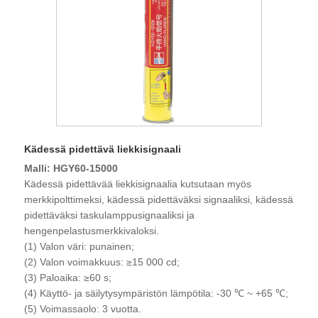
Kädessä pidettävä liekkisignaali
Malli: HGY60-15000
Kädessä pidettävää liekkisignaalia kutsutaan myös
merkkipolttimeksi, kädessä pidettäväksi signaaliksi, kädessä
pidettäväksi taskulamppusignaaliksi ja
hengenpelastusmerkkivaloksi.
(1) Valon väri: punainen;
(2) Valon voimakkuus: ≥15 000 cd;
(3) Paloaika: ≥60 s;
(4) Käyttö- ja säilytysympäristön lämpötila: -30 ℃ ~ +65 ℃;
(5) Voimassaolo: 3 vuotta.