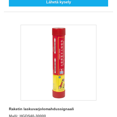
Lähetä kysely
Raketin laskuvarjolomahdussignaali
Malli: HGDS40-30000